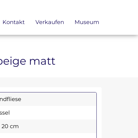
Kontakt
Verkaufen
Museum
 beige matt
dfliese
sel
x 20 cm