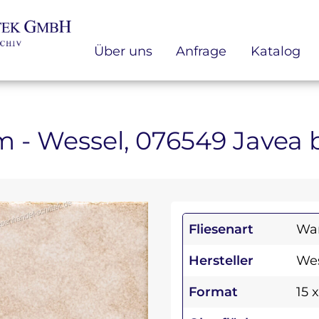
Über uns
Anfrage
Katalog
 cm - Wessel, 076549 Javea
Fliesenart
Wan
Hersteller
Wes
Format
15 