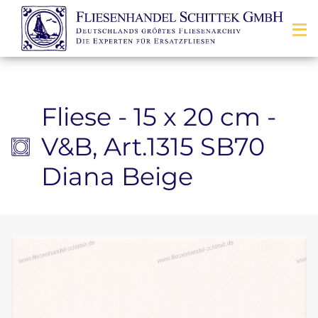
Zum Inhalt springen
Fliese - 15 x 20 cm -
V&B, Art.1315 SB70
Diana Beige