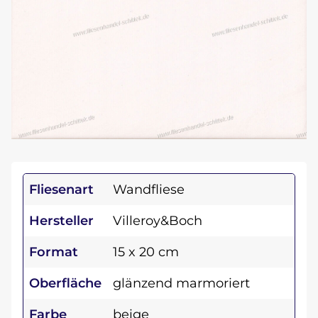
Fliesenart
Wandfliese
Hersteller
Villeroy&Boch
Format
15 x 20 cm
Oberfläche
glänzend marmoriert
Farbe
beige