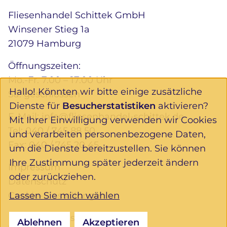
Fliesenhandel Schittek GmbH
Winsener Stieg 1a
21079 Hamburg
Öffnungszeiten:
Mo.-Fr. 7.00 – 17.00 Uhr
Hallo! Könnten wir bitte einige zusätzliche
Sa. geschlossen
Dienste für
Besucherstatistiken
aktivieren?
E-Mail:
info@fliesenhandel-schittek.de
Mit Ihrer Einwilligung verwenden wir Cookies
Tel:
040 / 745 88 50
und verarbeiten personenbezogene Daten,
Fax: 040 / 745 20 45
um die Dienste bereitzustellen. Sie können
Ihre Zustimmung später jederzeit ändern
Impressum
oder zurückziehen.
Datenschutz
Lassen Sie mich wählen
Cookie-Einstellungen
Folgen Sie uns:
Ablehnen
Akzeptieren