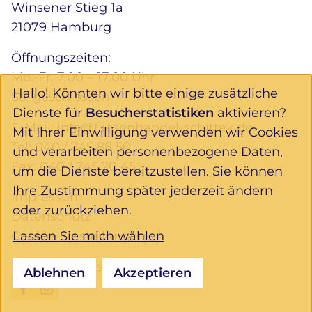
Winsener Stieg 1a
21079 Hamburg
Öffnungszeiten:
Mo.-Fr. 7.00 – 17.00 Uhr
Hallo! Könnten wir bitte einige zusätzliche
Sa. geschlossen
Dienste für
Besucherstatistiken
aktivieren?
E-Mail:
info@fliesenhandel-schittek.de
Mit Ihrer Einwilligung verwenden wir Cookies
Tel:
040 / 745 88 50
und verarbeiten personenbezogene Daten,
Fax: 040 / 745 20 45
um die Dienste bereitzustellen. Sie können
Ihre Zustimmung später jederzeit ändern
Impressum
oder zurückziehen.
Datenschutz
Lassen Sie mich wählen
Cookie-Einstellungen
Folgen Sie uns:
Ablehnen
Akzeptieren