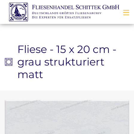
Zum Inhalt springen
Fliese - 15 x 20 cm -
grau strukturiert
matt