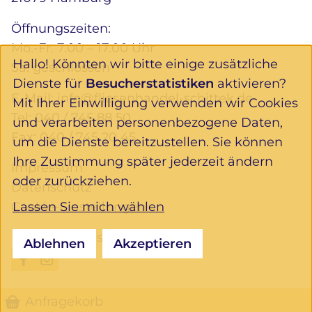
Öffnungszeiten:
Mo.-Fr. 7.00 – 17.00 Uhr
Hallo! Könnten wir bitte einige zusätzliche
Sa. geschlossen
Dienste für
Besucherstatistiken
aktivieren?
E-Mail:
info@fliesenhandel-schittek.de
Mit Ihrer Einwilligung verwenden wir Cookies
Tel:
040 / 745 88 50
und verarbeiten personenbezogene Daten,
Fax: 040 / 745 20 45
um die Dienste bereitzustellen. Sie können
Ihre Zustimmung später jederzeit ändern
Impressum
oder zurückziehen.
Datenschutz
Lassen Sie mich wählen
Cookie-Einstellungen
Folgen Sie uns:
Ablehnen
Akzeptieren
Anfragekorb