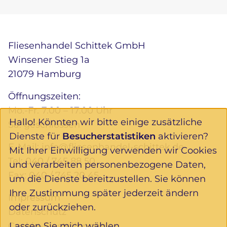
Fliesenhandel Schittek GmbH
Winsener Stieg 1a
21079 Hamburg
Öffnungszeiten:
Mo.-Fr. 7.00 – 17.00 Uhr
Hallo! Könnten wir bitte einige zusätzliche
Sa. geschlossen
Dienste für
Besucherstatistiken
aktivieren?
E-Mail:
info@fliesenhandel-schittek.de
Mit Ihrer Einwilligung verwenden wir Cookies
Tel:
040 / 745 88 50
und verarbeiten personenbezogene Daten,
Fax: 040 / 745 20 45
um die Dienste bereitzustellen. Sie können
Ihre Zustimmung später jederzeit ändern
Impressum
oder zurückziehen.
Datenschutz
Lassen Sie mich wählen
Cookie-Einstellungen