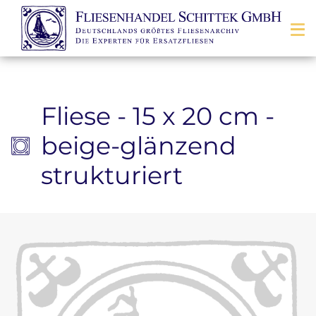
Zum Inhalt springen
Fliese - 15 x 20 cm -
beige-glänzend
strukturiert