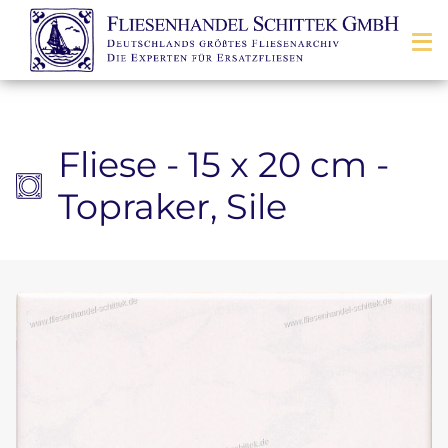
Zum Inhalt springen
Fliese - 15 x 20 cm -
Topraker, Sile