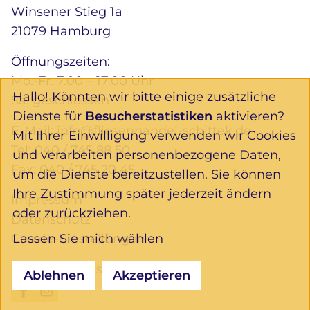
Winsener Stieg 1a
21079 Hamburg
Öffnungszeiten:
Mo.-Fr. 7.00 – 17.00 Uhr
Hallo! Könnten wir bitte einige zusätzliche
Sa. geschlossen
Dienste für
Besucherstatistiken
aktivieren?
E-Mail:
info@fliesenhandel-schittek.de
Mit Ihrer Einwilligung verwenden wir Cookies
Tel:
040 / 745 88 50
und verarbeiten personenbezogene Daten,
Fax: 040 / 745 20 45
um die Dienste bereitzustellen. Sie können
Ihre Zustimmung später jederzeit ändern
Impressum
oder zurückziehen.
Datenschutz
Lassen Sie mich wählen
Cookie-Einstellungen
Folgen Sie uns:
Ablehnen
Akzeptieren