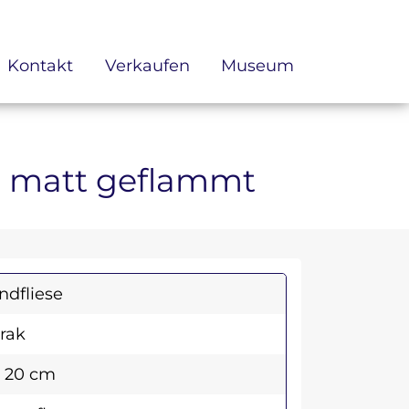
Kontakt
Verkaufen
Museum
au matt geflammt
dfliese
rak
x 20 cm