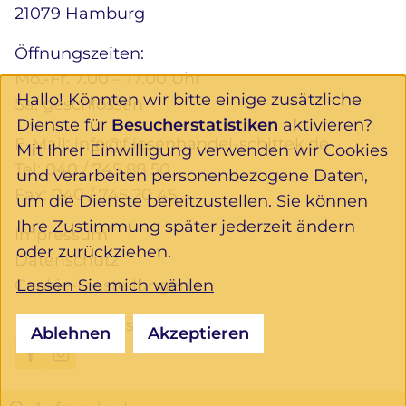
21079 Hamburg
Öffnungszeiten:
Mo.-Fr. 7.00 – 17.00 Uhr
Hallo! Könnten wir bitte einige zusätzliche
Sa. geschlossen
Dienste für
Besucherstatistiken
aktivieren?
E-Mail:
info@fliesenhandel-schittek.de
Mit Ihrer Einwilligung verwenden wir Cookies
Tel:
040 / 745 88 50
und verarbeiten personenbezogene Daten,
Fax: 040 / 745 20 45
um die Dienste bereitzustellen. Sie können
Ihre Zustimmung später jederzeit ändern
Impressum
oder zurückziehen.
Datenschutz
Lassen Sie mich wählen
Cookie-Einstellungen
Folgen Sie uns:
Ablehnen
Akzeptieren