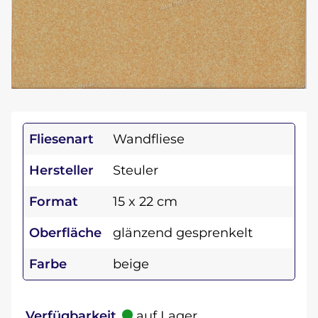
Fliesenart
Wandfliese
Hersteller
Steuler
Format
15 x 22 cm
Oberfläche
glänzend gesprenkelt
Farbe
beige
Verfügbarkeit
auf Lager