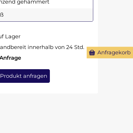
änzend gehämmert
iß
f Lager
andbereit innerhalb von 24 Std.
Anfragekorb
 Anfrage
Produkt anfragen