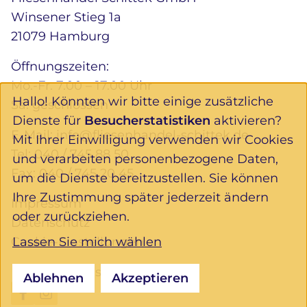
Winsener Stieg 1a
21079 Hamburg
Öffnungszeiten:
Mo.-Fr. 7.00 – 17.00 Uhr
Hallo! Könnten wir bitte einige zusätzliche
Sa. geschlossen
Dienste für
Besucherstatistiken
aktivieren?
E-Mail:
info@fliesenhandel-schittek.de
Mit Ihrer Einwilligung verwenden wir Cookies
Tel:
040 / 745 88 50
und verarbeiten personenbezogene Daten,
Fax: 040 / 745 20 45
um die Dienste bereitzustellen. Sie können
Ihre Zustimmung später jederzeit ändern
Impressum
oder zurückziehen.
Datenschutz
Lassen Sie mich wählen
Cookie-Einstellungen
Folgen Sie uns:
Ablehnen
Akzeptieren