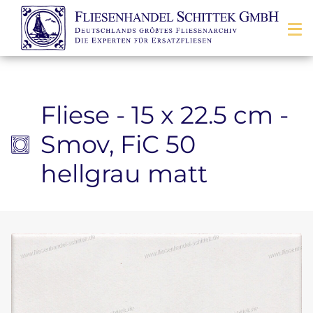
Zum Inhalt springen
Fliese - 15 x 22.5 cm -
Smov, FiC 50
hellgrau matt