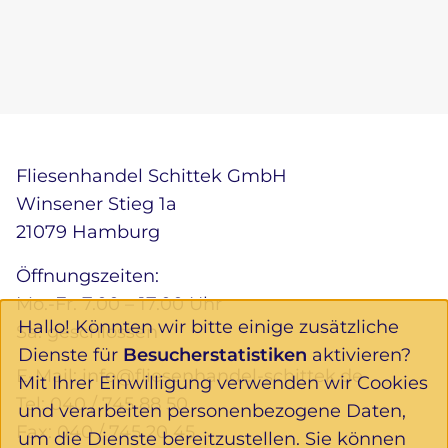
Fliesenhandel Schittek GmbH
Winsener Stieg 1a
21079 Hamburg
Öffnungszeiten:
Mo.-Fr. 7.00 – 17.00 Uhr
Hallo! Könnten wir bitte einige zusätzliche
Sa. geschlossen
Dienste für
Besucherstatistiken
aktivieren?
E-Mail:
info@fliesenhandel-schittek.de
Mit Ihrer Einwilligung verwenden wir Cookies
Tel:
040 / 745 88 50
und verarbeiten personenbezogene Daten,
Fax: 040 / 745 20 45
um die Dienste bereitzustellen. Sie können