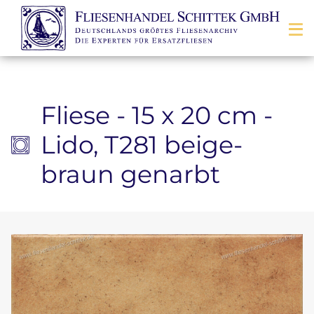
Zum Inhalt springen
Fliese - 15 x 20 cm -
Lido, T281 beige-
braun genarbt