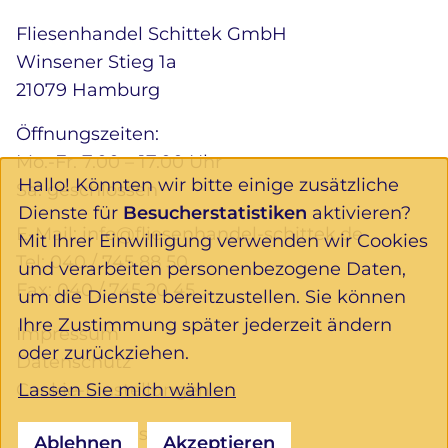
Fliesenhandel Schittek GmbH
Winsener Stieg 1a
21079 Hamburg
Öffnungszeiten:
Mo.-Fr. 7.00 – 17.00 Uhr
Hallo! Könnten wir bitte einige zusätzliche
Sa. geschlossen
Dienste für
Besucherstatistiken
aktivieren?
E-Mail:
info@fliesenhandel-schittek.de
Mit Ihrer Einwilligung verwenden wir Cookies
Tel:
040 / 745 88 50
und verarbeiten personenbezogene Daten,
Fax: 040 / 745 20 45
um die Dienste bereitzustellen. Sie können
Ihre Zustimmung später jederzeit ändern
Impressum
oder zurückziehen.
Datenschutz
Lassen Sie mich wählen
Cookie-Einstellungen
Folgen Sie uns:
Ablehnen
Akzeptieren