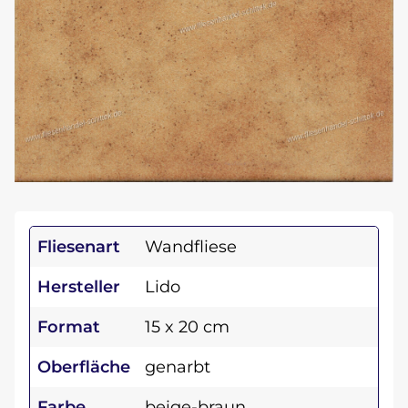
Fliesenart
Wandfliese
Hersteller
Lido
Format
15 x 20 cm
Oberfläche
genarbt
Farbe
beige-braun