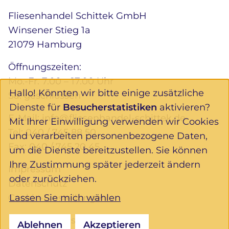
Fliesenhandel Schittek GmbH
Winsener Stieg 1a
21079 Hamburg
Öffnungszeiten:
Mo.-Fr. 7.00 – 17.00 Uhr
Hallo! Könnten wir bitte einige zusätzliche
Sa. geschlossen
Dienste für
Besucherstatistiken
aktivieren?
E-Mail:
info@fliesenhandel-schittek.de
Mit Ihrer Einwilligung verwenden wir Cookies
Tel:
040 / 745 88 50
und verarbeiten personenbezogene Daten,
Fax: 040 / 745 20 45
um die Dienste bereitzustellen. Sie können
Ihre Zustimmung später jederzeit ändern
Impressum
oder zurückziehen.
Datenschutz
Lassen Sie mich wählen
Cookie-Einstellungen
Folgen Sie uns:
Ablehnen
Akzeptieren