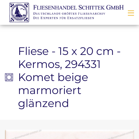
Zum Inhalt springen
Fliese - 15 x 20 cm -
Kermos, 294331
Komet beige
marmoriert
glänzend