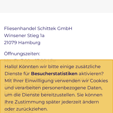
Fliesenhandel Schittek GmbH
Winsener Stieg 1a
21079 Hamburg
Öffnungszeiten:
Mo.-Fr. 7.00 – 17.00 Uhr
Hallo! Könnten wir bitte einige zusätzliche
Sa. geschlossen
Dienste für
Besucherstatistiken
aktivieren?
E-Mail:
info@fliesenhandel-schittek.de
Mit Ihrer Einwilligung verwenden wir Cookies
Tel:
040 / 745 88 50
und verarbeiten personenbezogene Daten,
Fax: 040 / 745 20 45
um die Dienste bereitzustellen. Sie können
Ihre Zustimmung später jederzeit ändern
Impressum
oder zurückziehen.
Datenschutz