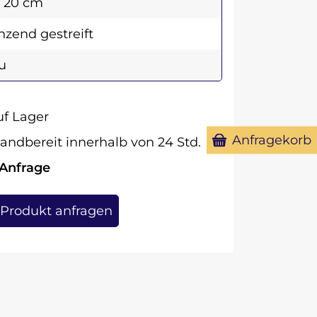
x 20 cm
nzend gestreift
u
f Lager
Anfragekorb
andbereit innerhalb von 24 Std.
 Anfrage
Produkt anfragen