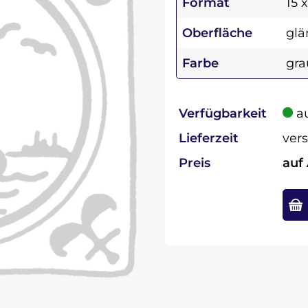
Format
15 
Oberfläche
glä
Farbe
gra
Verfügbarkeit
au
Lieferzeit
vers
Preis
auf