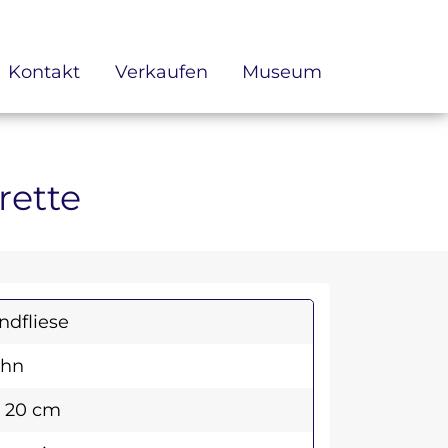
Kontakt
Verkaufen
Museum
rette
dfliese
ohn
x 20 cm