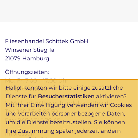
Fliesenhandel Schittek GmbH
Winsener Stieg 1a
21079 Hamburg
Öffnungszeiten:
Mo.-Fr. 7.00 – 17.00 Uhr
Hallo! Könnten wir bitte einige zusätzliche
Sa. geschlossen
Dienste für
Besucherstatistiken
aktivieren?
E-Mail:
info@fliesenhandel-schittek.de
Mit Ihrer Einwilligung verwenden wir Cookies
Tel:
040 / 745 88 50
und verarbeiten personenbezogene Daten,
Fax: 040 / 745 20 45
um die Dienste bereitzustellen. Sie können
Ihre Zustimmung später jederzeit ändern
Impressum