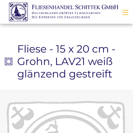
Zum Inhalt springen
Fliese - 15 x 20 cm -
Grohn, LAV21 weiß
glänzend gestreift