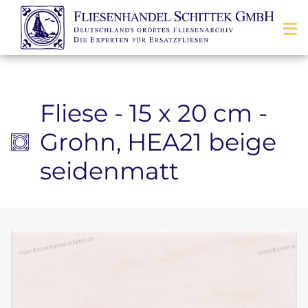
Zum Inhalt springen
Fliese - 15 x 20 cm -
Grohn, HEA21 beige
seidenmatt