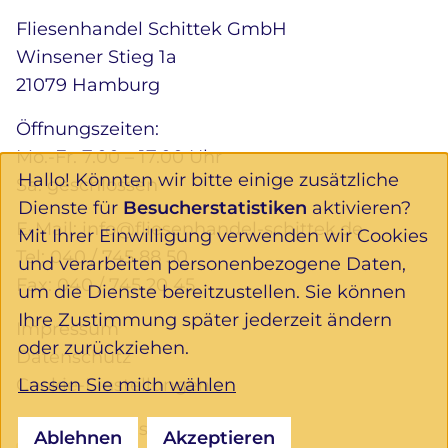
Fliesenhandel Schittek GmbH
Winsener Stieg 1a
21079 Hamburg
Öffnungszeiten:
Mo.-Fr. 7.00 – 17.00 Uhr
Hallo! Könnten wir bitte einige zusätzliche
Sa. geschlossen
Dienste für
Besucherstatistiken
aktivieren?
E-Mail:
info@fliesenhandel-schittek.de
Mit Ihrer Einwilligung verwenden wir Cookies
Tel:
040 / 745 88 50
und verarbeiten personenbezogene Daten,
Fax: 040 / 745 20 45
um die Dienste bereitzustellen. Sie können
Ihre Zustimmung später jederzeit ändern
Impressum
oder zurückziehen.
Datenschutz
Lassen Sie mich wählen
Cookie-Einstellungen
Folgen Sie uns:
Ablehnen
Akzeptieren