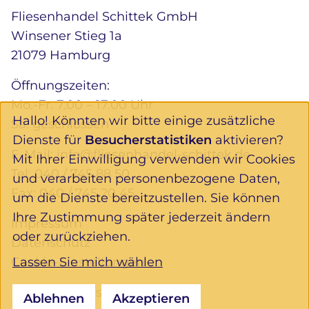
Fliesenhandel Schittek GmbH
Winsener Stieg 1a
21079 Hamburg
Öffnungszeiten:
Mo.-Fr. 7.00 – 17.00 Uhr
Hallo! Könnten wir bitte einige zusätzliche
Sa. geschlossen
Dienste für
Besucherstatistiken
aktivieren?
E-Mail:
info@fliesenhandel-schittek.de
Mit Ihrer Einwilligung verwenden wir Cookies
Tel:
040 / 745 88 50
und verarbeiten personenbezogene Daten,
Fax: 040 / 745 20 45
um die Dienste bereitzustellen. Sie können
Ihre Zustimmung später jederzeit ändern
Impressum
oder zurückziehen.
Datenschutz
Lassen Sie mich wählen
Cookie-Einstellungen
Folgen Sie uns:
Ablehnen
Akzeptieren