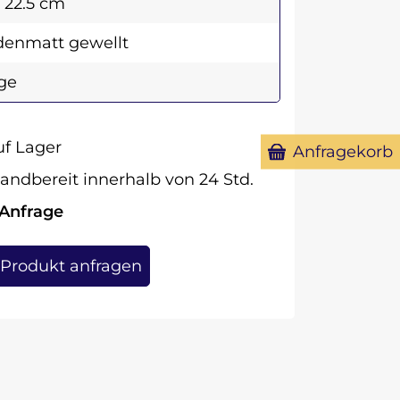
x 22.5 cm
denmatt gewellt
ge
f Lager
Anfragekorb
andbereit innerhalb von 24 Std.
 Anfrage
Produkt anfragen