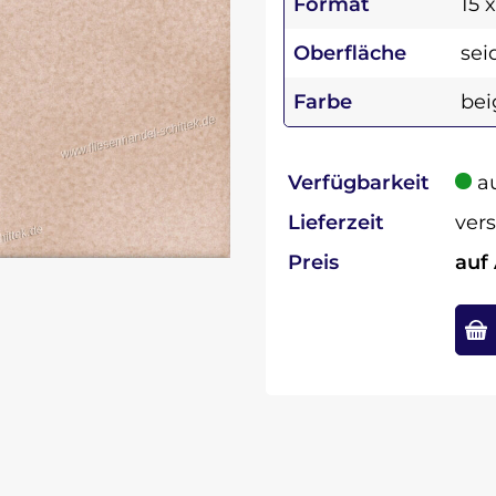
Format
15 
Oberfläche
sei
Farbe
bei
Verfügbarkeit
au
Lieferzeit
vers
Preis
auf