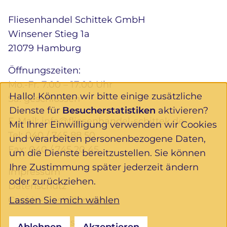
Fliesenhandel Schittek GmbH
Winsener Stieg 1a
21079 Hamburg
Öffnungszeiten:
Mo.-Fr. 7.00 – 17.00 Uhr
Hallo! Könnten wir bitte einige zusätzliche
Sa. geschlossen
Dienste für
Besucherstatistiken
aktivieren?
E-Mail:
info@fliesenhandel-schittek.de
Mit Ihrer Einwilligung verwenden wir Cookies
Tel:
040 / 745 88 50
und verarbeiten personenbezogene Daten,
Fax: 040 / 745 20 45
um die Dienste bereitzustellen. Sie können
Ihre Zustimmung später jederzeit ändern
Impressum
oder zurückziehen.
Datenschutz
Lassen Sie mich wählen
Cookie-Einstellungen
Folgen Sie uns:
Ablehnen
Akzeptieren