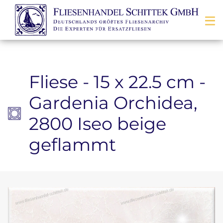
Zum Inhalt springen
Fliese - 15 x 22.5 cm -
Gardenia Orchidea,
2800 Iseo beige
geflammt