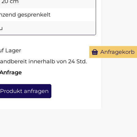
x 20 cm
nzend gesprenkelt
u
f Lager
Anfragekorb
andbereit innerhalb von 24 Std.
 Anfrage
Produkt anfragen