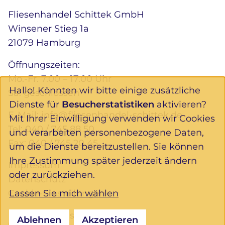
Fliesenhandel Schittek GmbH
Winsener Stieg 1a
21079 Hamburg
Öffnungszeiten:
Mo.-Fr. 7.00 – 17.00 Uhr
Hallo! Könnten wir bitte einige zusätzliche
Sa. geschlossen
Dienste für
Besucherstatistiken
aktivieren?
E-Mail:
info@fliesenhandel-schittek.de
Mit Ihrer Einwilligung verwenden wir Cookies
Tel:
040 / 745 88 50
und verarbeiten personenbezogene Daten,
Fax: 040 / 745 20 45
um die Dienste bereitzustellen. Sie können
Ihre Zustimmung später jederzeit ändern
Impressum
oder zurückziehen.
Datenschutz
Lassen Sie mich wählen
Cookie-Einstellungen
Folgen Sie uns:
Ablehnen
Akzeptieren