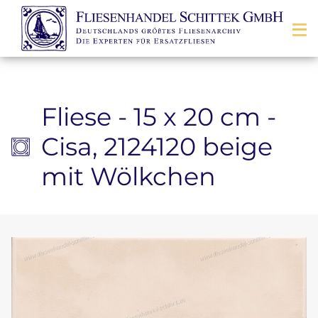
Zum Inhalt springen
Fliese - 15 x 20 cm -
Cisa, 2124120 beige
mit Wölkchen