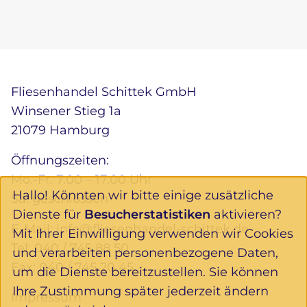
Fliesenhandel Schittek GmbH
Winsener Stieg 1a
21079 Hamburg
Öffnungszeiten:
Mo.-Fr. 7.00 – 17.00 Uhr
Hallo! Könnten wir bitte einige zusätzliche
Sa. geschlossen
Dienste für
Besucherstatistiken
aktivieren?
E-Mail:
info@fliesenhandel-schittek.de
Mit Ihrer Einwilligung verwenden wir Cookies
Tel:
040 / 745 88 50
und verarbeiten personenbezogene Daten,
Fax: 040 / 745 20 45
um die Dienste bereitzustellen. Sie können
Ihre Zustimmung später jederzeit ändern
Impressum