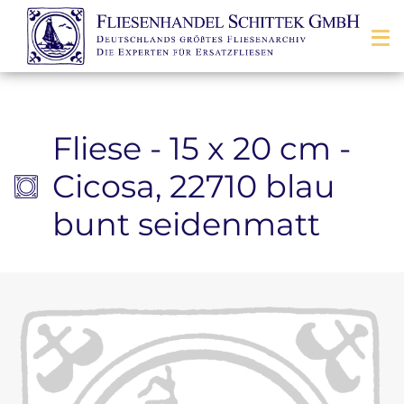
Zum Inhalt springen
Fliese - 15 x 20 cm -
Cicosa, 22710 blau
bunt seidenmatt