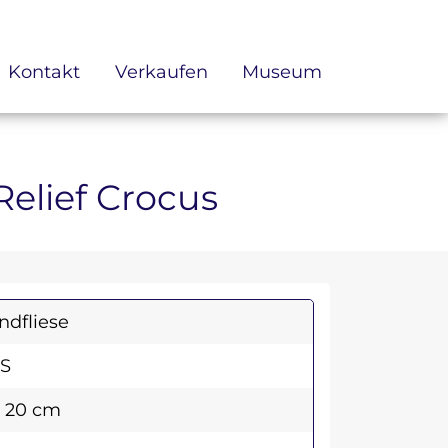
Kontakt
Verkaufen
Museum
 Relief Crocus
dfliese
S
x 20 cm