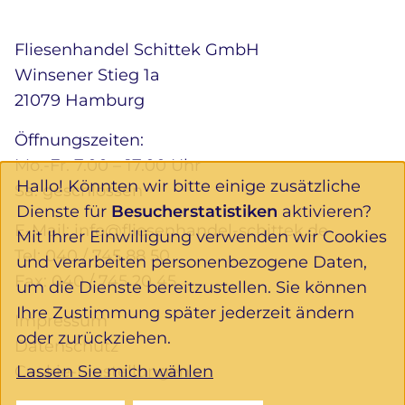
Fliesenhandel Schittek GmbH
Winsener Stieg 1a
21079 Hamburg
Öffnungszeiten:
Mo.-Fr. 7.00 – 17.00 Uhr
Hallo! Könnten wir bitte einige zusätzliche
Sa. geschlossen
Dienste für
Besucherstatistiken
aktivieren?
E-Mail:
info@fliesenhandel-schittek.de
Mit Ihrer Einwilligung verwenden wir Cookies
Tel:
040 / 745 88 50
und verarbeiten personenbezogene Daten,
Fax: 040 / 745 20 45
um die Dienste bereitzustellen. Sie können
Ihre Zustimmung später jederzeit ändern
Impressum
oder zurückziehen.
Datenschutz
Lassen Sie mich wählen
Cookie-Einstellungen