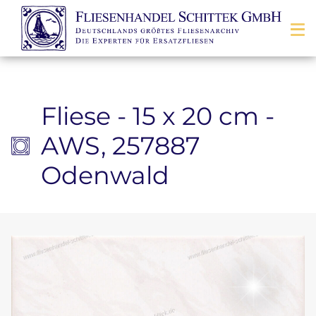
Zum Inhalt springen
Fliese - 15 x 20 cm -
AWS, 257887
Odenwald