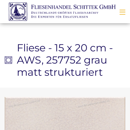
Zum Inhalt springen
Fliese - 15 x 20 cm -
AWS, 257752 grau
matt strukturiert