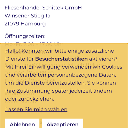
Fliesenhandel Schittek GmbH
Winsener Stieg 1a
21079 Hamburg
Öffnungszeiten:
Mo.-Fr. 7.00 – 17.00 Uhr
Hallo! Könnten wir bitte einige zusätzliche
Sa. geschlossen
Dienste für
Besucherstatistiken
aktivieren?
E-Mail:
info@fliesenhandel-schittek.de
Mit Ihrer Einwilligung verwenden wir Cookies
Tel:
040 / 745 88 50
und verarbeiten personenbezogene Daten,
Fax: 040 / 745 20 45
um die Dienste bereitzustellen. Sie können
Ihre Zustimmung später jederzeit ändern
Impressum
oder zurückziehen.
Datenschutz
Lassen Sie mich wählen
Cookie-Einstellungen
Folgen Sie uns:
Ablehnen
Akzeptieren