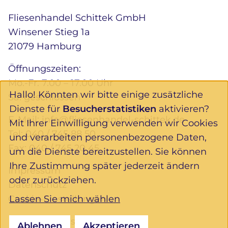
Fliesenhandel Schittek GmbH
Winsener Stieg 1a
21079 Hamburg
Öffnungszeiten:
Mo.-Fr. 7.00 – 17.00 Uhr
Hallo! Könnten wir bitte einige zusätzliche
Sa. geschlossen
Dienste für
Besucherstatistiken
aktivieren?
E-Mail:
info@fliesenhandel-schittek.de
Mit Ihrer Einwilligung verwenden wir Cookies
Tel:
040 / 745 88 50
und verarbeiten personenbezogene Daten,
Fax: 040 / 745 20 45
um die Dienste bereitzustellen. Sie können
Ihre Zustimmung später jederzeit ändern
Impressum
oder zurückziehen.
Datenschutz
Lassen Sie mich wählen
Cookie-Einstellungen
Folgen Sie uns:
Ablehnen
Akzeptieren