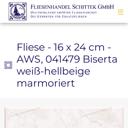
Zum Inhalt springen
Fliese - 16 x 24 cm -
AWS, 041479 Biserta
weiß-hellbeige
marmoriert