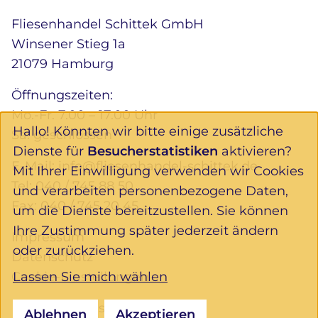
Fliesenhandel Schittek GmbH
Winsener Stieg 1a
21079 Hamburg
Öffnungszeiten:
Mo.-Fr. 7.00 – 17.00 Uhr
Hallo! Könnten wir bitte einige zusätzliche
Sa. geschlossen
Dienste für
Besucherstatistiken
aktivieren?
E-Mail:
info@fliesenhandel-schittek.de
Mit Ihrer Einwilligung verwenden wir Cookies
Tel:
040 / 745 88 50
und verarbeiten personenbezogene Daten,
Fax: 040 / 745 20 45
um die Dienste bereitzustellen. Sie können
Ihre Zustimmung später jederzeit ändern
Impressum
oder zurückziehen.
Datenschutz
Lassen Sie mich wählen
Cookie-Einstellungen
Folgen Sie uns:
Ablehnen
Akzeptieren