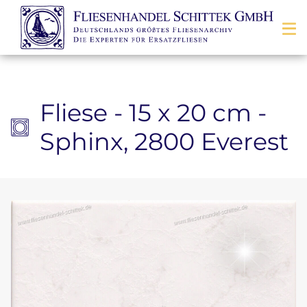
Zum Inhalt springen
Fliese - 15 x 20 cm -
Sphinx, 2800 Everest