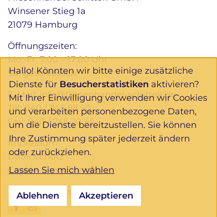
Winsener Stieg 1a
21079 Hamburg
Öffnungszeiten:
Mo.-Fr. 7.00 – 17.00 Uhr
Hallo! Könnten wir bitte einige zusätzliche
Sa. geschlossen
Dienste für
Besucherstatistiken
aktivieren?
E-Mail:
info@fliesenhandel-schittek.de
Mit Ihrer Einwilligung verwenden wir Cookies
Tel:
040 / 745 88 50
und verarbeiten personenbezogene Daten,
Fax: 040 / 745 20 45
um die Dienste bereitzustellen. Sie können
Ihre Zustimmung später jederzeit ändern
Impressum
oder zurückziehen.
Datenschutz
Lassen Sie mich wählen
Cookie-Einstellungen
Folgen Sie uns:
Ablehnen
Akzeptieren